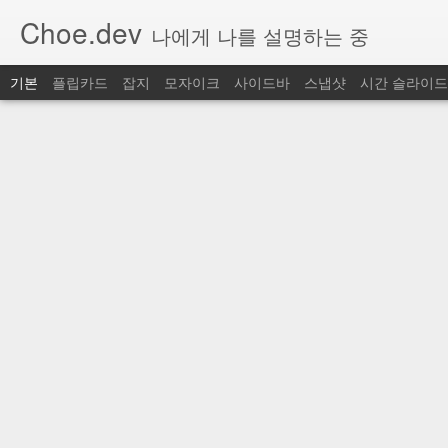
Choe.dev
나에게 나를 설명하는 중
기본
플립카드
잡지
모자이크
사이드바
스냅샷
시간 슬라이드